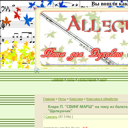
Вы вошли как
Главная
»
Ноты
»
Регистрация
»
Вход
Главная
»
Ноты
»
Классика
»
Классика в обработке
Кларк П. "СВИНГ-МАРШ" на тему из балета
"Щелкунчик"
[
Скачать
(97.3 Kb) ]
партитура для биг-бэнда -
*sib