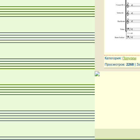
Категория:
Попурри
Просмотров:
2268
| З