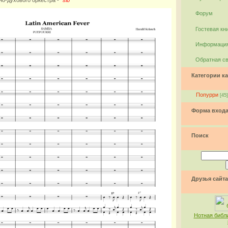
Форум
Гостевая кн
Информация
Обратная с
Категории ка
Попурри
[45]
Форма вход
Поиск
Друзья сайта
Нотная библ