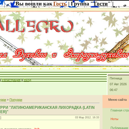
Вы вошли как
Гость
| Группа "
Гости
" |
Пятница
»
Регистрация
»
Вход
07 Авг 2026
06:47
урри
»
Попурри
Меню сайта
УРРИ "ЛАТИНОАМЕРИКАНСКАЯ ЛИХОРАДКА (LATIN
Главная стр
ER)"
]
03 Мар 2012, 16:33
Ноты
Публикации
но-духового оркестра -
*sib