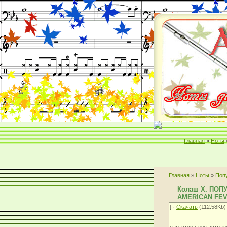
Главная
»
Ноты
Главная
»
Ноты
»
Поп
Колаш Х. ПОП
AMERICAN FEV
[ ·
Скачать
(112.58Kb) 
партитура для эстрад