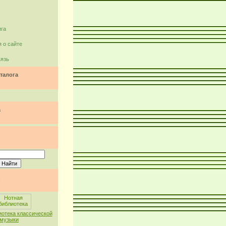
ига
 о сайте
вязь
талога
а
иотека классической
музыки