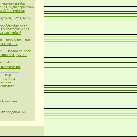
 Главного штаба
сил Приднестровской
кой Республики
 Музыка, Ноты, MP3
лия Ознобихина -
 по валторне и для
ых ансамблей
я Ознобихина - Для
сс квинтета
ru - Позвольте себе
чший инструмент
тысячелетия
 Тромбона
их предложений
_______________