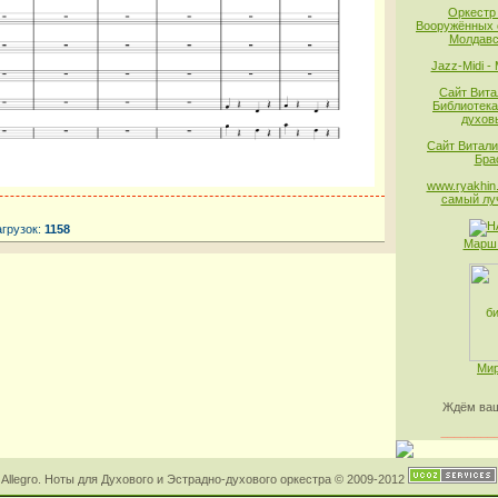
Оркестр
Вооружённых 
Молдавс
Jazz-Midi -
Сайт Вита
Библиотека
духов
Сайт Витали
Бра
www.ryakhin.
самый лу
агрузок:
1158
Марш 
Мир
Ждём ваш
________
Allegro. Ноты для Духового и Эстрадно-духового оркестра © 2009-2012