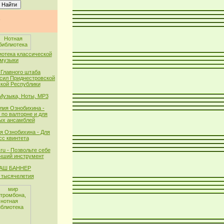
иотека классической
музыки
 Главного штаба
сил Приднестровской
кой Республики
 Музыка, Ноты, MP3
лия Ознобихина -
 по валторне и для
ых ансамблей
я Ознобихина - Для
сс квинтета
ru - Позвольте себе
чший инструмент
тысячелетия