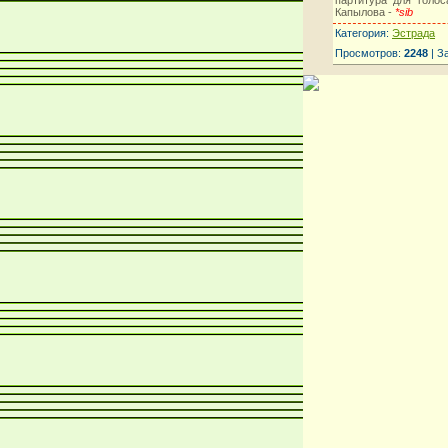
Капылова -
*sib
Категория:
Эстрада
Просмотров:
2248
| З