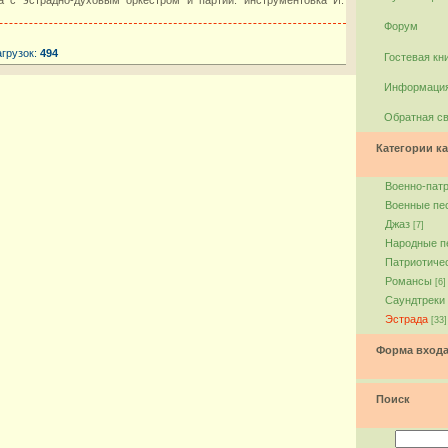
Форум
агрузок:
494
Гостевая кн
Информация
Обратная с
Категории ка
Военно-пат
Военные пе
Джаз
[7]
Народные п
Патриотиче
Романсы
[6]
Саундтреки
Эстрада
[33]
Форма вход
Поиск