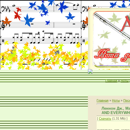
Главная
»
Ноты
Главная
»
Ноты
»
Пес
Леннон Дж., М
AND EVERYWH
[
Скачать
(1.31 Mb) ]
партитура для голос