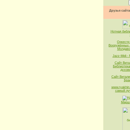
Друзья сайта
Нотная библ
Оркестр
Вооружённых 
Молдавс
Jazz-Midi -
Сайт Вита
Библиотека
духов
Сайт Витали
Бра
www.ryakhin.
самый лу
Марш 