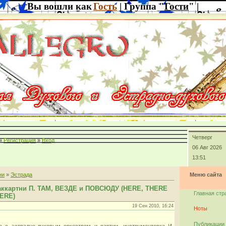
Вы вошли как
Гость
| Группа "
Гости
" |
Четверг
»
Регистрация
»
Вход
06 Авг 2026
13:51
ни
»
Эстрада
Меню сайта
аккартни П. ТАМ, ВЕЗДЕ и ПОВСЮДУ (HERE, THERE
Главная стр
ERE)
19 Сен 2010, 16:24
Ноты
Публикации
а с эстрадно-духовым оркестром и партии. инструментовка И.