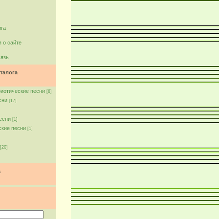
ига
 о сайте
вязь
талога
риотические песни
[8]
сни
[17]
есни
[1]
ские песни
[1]
[20]
а