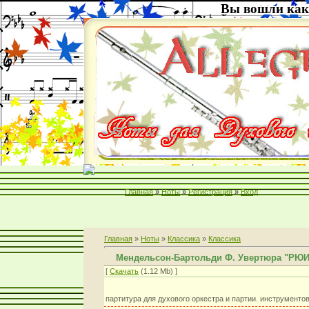
Вы вошли как
Главная
»
Ноты
»
Регистрация
»
Вход
Главная
»
Ноты
»
Классика
»
Классика
Мендельсон-Бартольди Ф. Увертюра "РЮИ
[
Скачать
(1.12 Mb) ]
партитура для духового оркестра и партии. инструментов