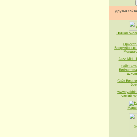
Друзья сайта
Нотная библ
Оркестр
Вооружённых 
Молдавс
Jazz-Midi -
Сайт Вита
Библиотека
духов
Сайт Витали
Бра
www.ryakhin.
самый лу
Марш 