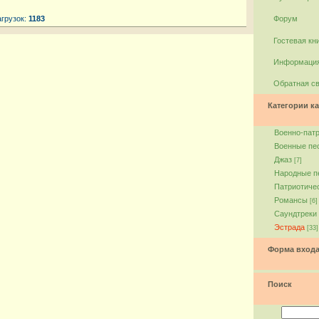
агрузок:
1183
Форум
Гостевая кн
Информация
Обратная с
Категории ка
Военно-пат
Военные пе
Джаз
[7]
Народные п
Патриотиче
Романсы
[6]
Саундтреки
Эстрада
[33]
Форма вход
Поиск