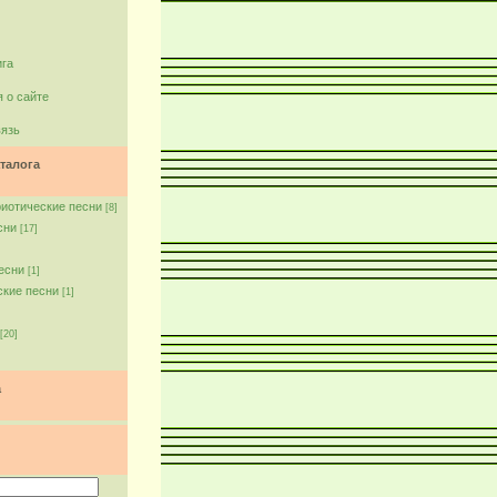
ига
 о сайте
вязь
талога
риотические песни
[8]
сни
[17]
есни
[1]
ские песни
[1]
[20]
а