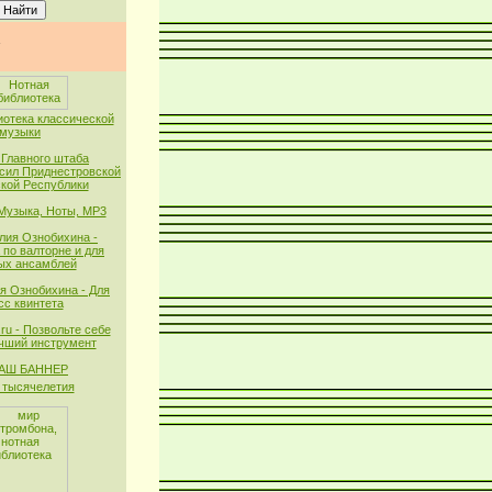
иотека классической
музыки
 Главного штаба
сил Приднестровской
кой Республики
 Музыка, Ноты, MP3
лия Ознобихина -
 по валторне и для
ых ансамблей
я Ознобихина - Для
сс квинтета
ru - Позвольте себе
чший инструмент
тысячелетия