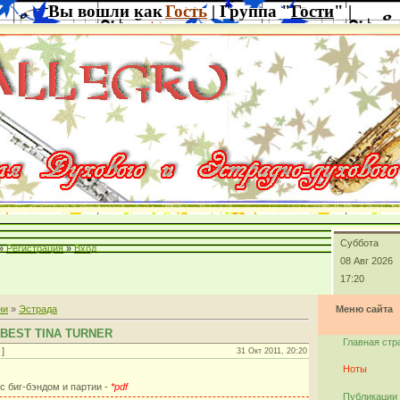
Вы вошли как
Гость
| Группа "
Гости
" |
Суббота
»
Регистрация
»
Вход
08 Авг 2026
17:20
ни
»
Эстрада
Меню сайта
 BEST TINA TURNER
Главная стр
]
31 Окт 2011, 20:20
Ноты
 с биг-бэндом и партии -
*pdf
Публикации