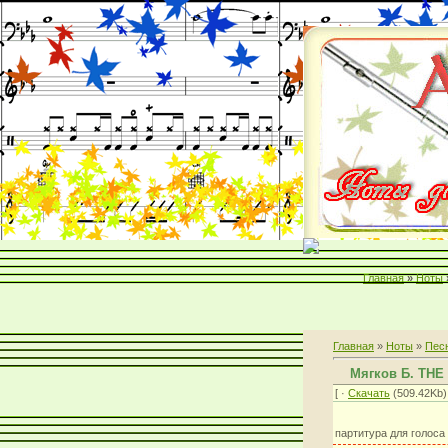
Главная
»
Ноты
Главная
»
Ноты
»
Пес
Мягков Б. THE
[ ·
Скачать
(509.42Kb) 
партитура для голоса