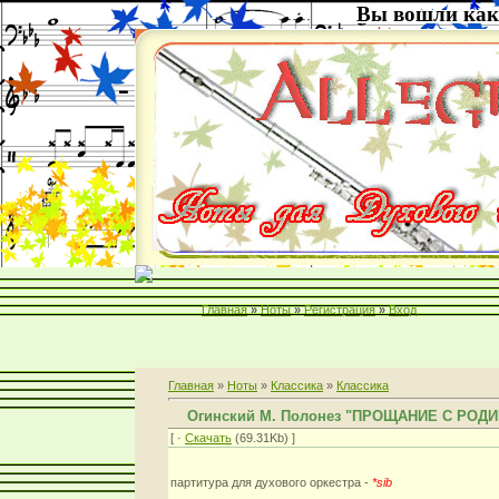
Вы вошли как
Главная
»
Ноты
»
Регистрация
»
Вход
Главная
»
Ноты
»
Классика
»
Классика
Огинский М. Полонез "ПРОЩАНИЕ С РОД
[ ·
Скачать
(69.31Kb) ]
партитура для духового оркестра -
*sib