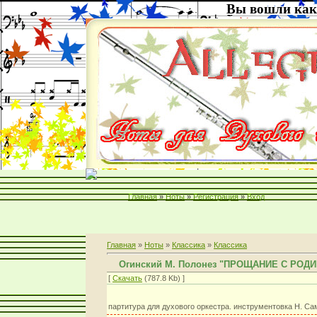
Вы вошли как
Главная
»
Ноты
»
Регистрация
»
Вход
Главная
»
Ноты
»
Классика
»
Классика
Огинский М. Полонез "ПРОЩАНИЕ С РОД
[
Скачать
(787.8 Kb) ]
партитура для духового оркестра. инструментовка Н. С