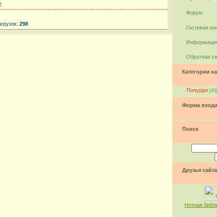
н
Форум
агрузок:
298
Гостевая кн
Информация
Обратная с
Категории ка
Попурри
[45]
Форма вход
Поиск
Друзья сайта
Нотная библ