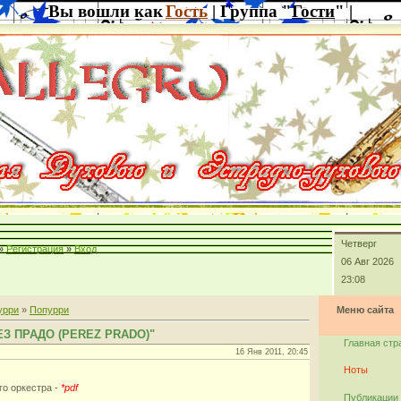
Вы вошли как
Гость
| Группа "
Гости
" |
Четверг
»
Регистрация
»
Вход
06 Авг 2026
23:08
урри
»
Попурри
Меню сайта
ЕЗ ПРАДО (PEREZ PRADO)"
Главная стр
16 Янв 2011, 20:45
Ноты
го оркестра -
*pdf
Публикации