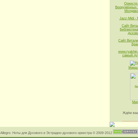
Оркестр
Вооружённых 
Молдавс
Jazz-Midi -
Сайт Вита
Библиотека
духов
Сайт Витали
Бра
www.ryakhin.
самый лу
Марш 
Мир
Ждём ваш
________
Allegro. Ноты для Духового и Эстрадно-духового оркестра © 2009-2012