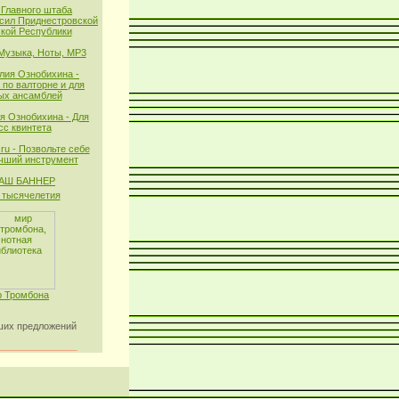
 Главного штаба
сил Приднестровской
кой Республики
 Музыка, Ноты, MP3
лия Ознобихина -
 по валторне и для
ых ансамблей
я Ознобихина - Для
сс квинтета
ru - Позвольте себе
чший инструмент
тысячелетия
 Тромбона
их предложений
_______________