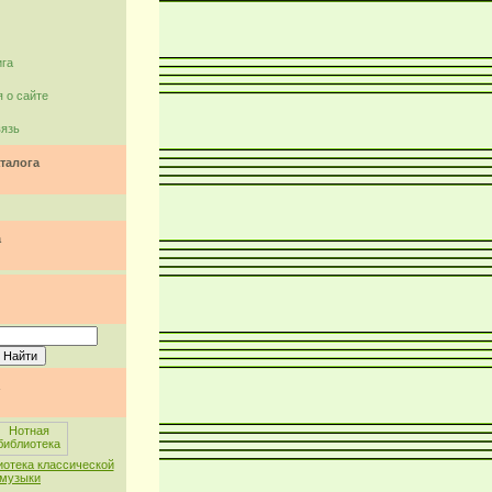
ига
 о сайте
вязь
талога
а
иотека классической
музыки