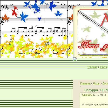
Главная
»
Ноты
Главная
»
Ноты
»
Поп
Попурри "ПЕР
[
Скачать
(1.70 Mb) ]
партитура для духово