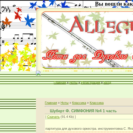
Вы вошли как
Главная
»
Ноты
»
Регистрация
»
Вход
Главная
»
Ноты
»
Классика
»
Классика
Шуберт Ф. СИМФОНИЯ №4 1 часть
[
Скачать
(91.4 Kb) ]
партитура для духового оркестра. инструментовка С. Яг