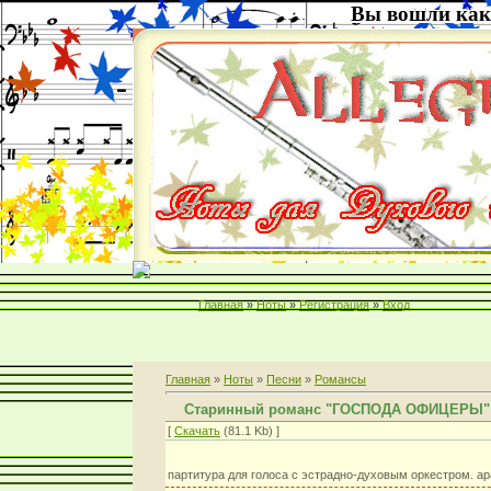
Вы вошли как
Главная
»
Ноты
»
Регистрация
»
Вход
Главная
»
Ноты
»
Песни
»
Романсы
Старинный романс "ГОСПОДА ОФИЦЕРЫ"
[
Скачать
(81.1 Kb) ]
партитура для голоса с эстрадно-духовым оркестром. ар