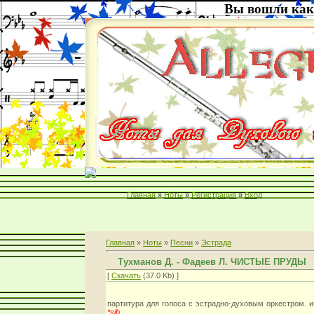
Вы вошли как
Главная
»
Ноты
»
Регистрация
»
Вход
Главная
»
Ноты
»
Песни
»
Эстрада
Тухманов Д. - Фадеев Л. ЧИСТЫЕ ПРУДЫ
[
Скачать
(37.0 Kb) ]
партитура для голоса с эстрадно-духовым оркестром. и
*sib