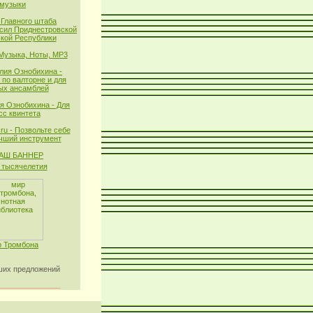
музыки
 Главного штаба
сил Приднестровской
кой Республики
 Музыка, Ноты, MP3
лия Ознобихина -
 по валторне и для
ых ансамблей
я Ознобихина - Для
сс квинтета
ru - Позвольте себе
чший инструмент
тысячелетия
 Тромбона
их предложений
_______________