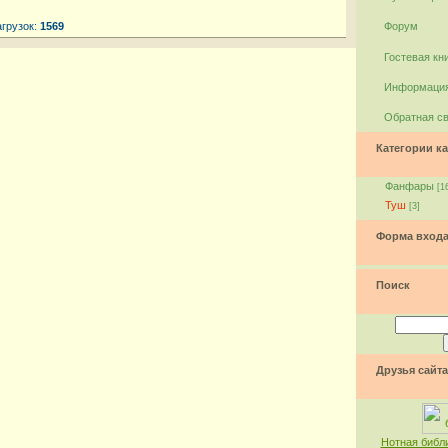
агрузок:
1569
Форум
Гостевая кн
Информация
Обратная с
Категории ка
Фанфары
[1
Туш
[3]
Форма вход
Поиск
Друзья сайта
Нотная библ