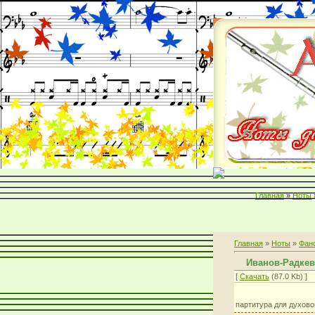
Главная
»
Ноты
Главная
»
Ноты
»
Фан
Иванов-Радкев
[
Скачать
(87.0 Kb) ]
партитура для духово