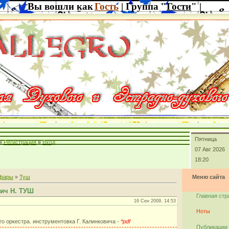
Вы вошли как
Гость
| Группа "
Гости
" |
Пятница
»
Регистрация
»
Вход
07 Авг 2026
18:20
фары
»
Туш
Меню сайта
ич Н. ТУШ
Главная стр
16 Сен 2009, 14:53
Ноты
го оркестра. инструментовка Г. Калинковича -
*pdf
Публикации