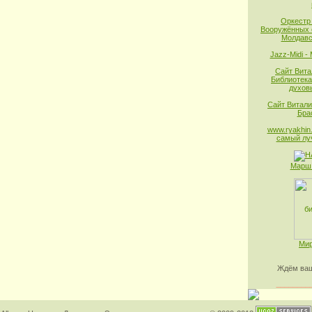
Оркестр
Вооружённых 
Молдавс
Jazz-Midi -
Сайт Вита
Библиотека
духов
Сайт Витали
Бра
www.ryakhin.
самый лу
Марш 
Мир
Ждём ваш
________