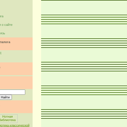
ига
 о сайте
вязь
талога
6]
а
иотека классической