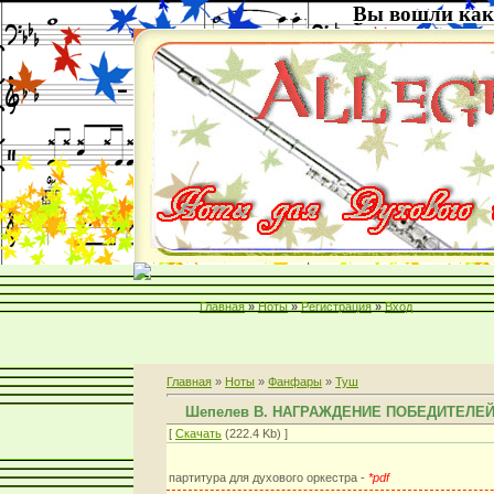
Вы вошли как
Главная
»
Ноты
»
Регистрация
»
Вход
Главная
»
Ноты
»
Фанфары
»
Туш
Шепелев В. НАГРАЖДЕНИЕ ПОБЕДИТЕЛЕ
[
Скачать
(222.4 Kb) ]
партитура для духового оркестра -
*pdf