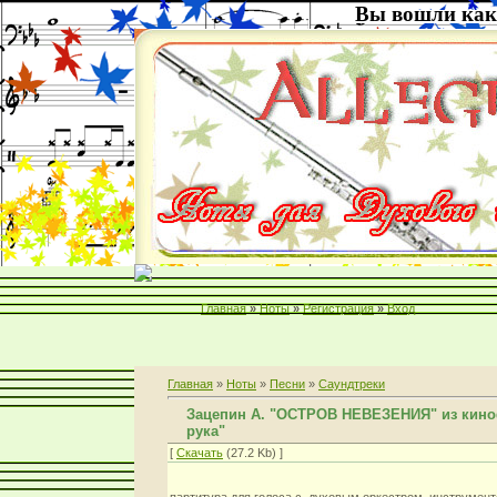
Вы вошли как
Главная
»
Ноты
»
Регистрация
»
Вход
Главная
»
Ноты
»
Песни
»
Саундтреки
Зацепин А. "ОСТРОВ НЕВЕЗЕНИЯ" из кин
рука"
[
Скачать
(27.2 Kb) ]
партитура для голоса с духовым оркестром. инструменто