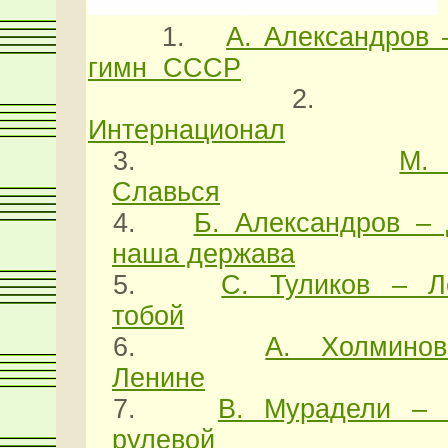
1.
А. Александров 
гимн
СССР
2.
Интернационал
3.
М.
Славься
4.
Б. Александров – 
наша держава
5.
С. Туликов – Л
тобой
6.
А. Холмино
Ленине
7.
В. Мурадели – 
рулевой