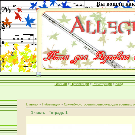
Вы вошли как
Главная
»
Публикации
»
Регистрация
»
Вход
Главная
»
Публикации
»
Служебно-строевой репертуар для военных о
1 часть - Тетрадь 1