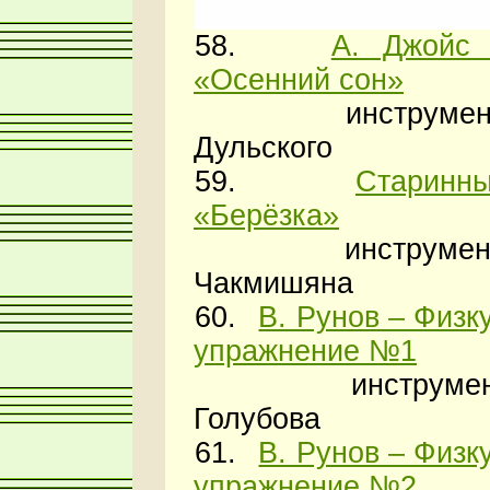
58.
А. Джойс
«Осенний сон»
инструменто
Дульского
59.
Старинн
«Берёзка»
инструменто
Чакмишяна
60.
В. Рунов – Физк
упражнение №1
инструменто
Голубова
61.
В. Рунов – Физк
упражнение №2