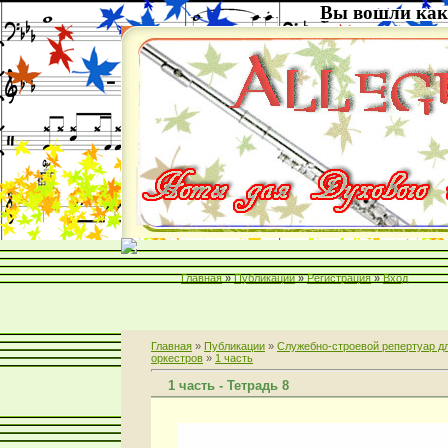
Вы вошли как
Главная
»
Публикации
»
Регистрация
»
Вход
Главная
»
Публикации
»
Служебно-строевой репертуар д
оркестров
»
1 часть
1 часть - Тетрадь 8