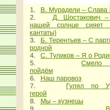
1.
В. Мурадели – Слава
2.
Д. Шостакович 
нашей солнце сияет 
кантаты)
3.
Б. Терентьев – С пар
родной
4.
С. Туликов – Я о Род
5.
Смело
пойдём
6.
Наш паровоз
7.
Гулял по У
герой
8.
Мы – кузнецы
9.