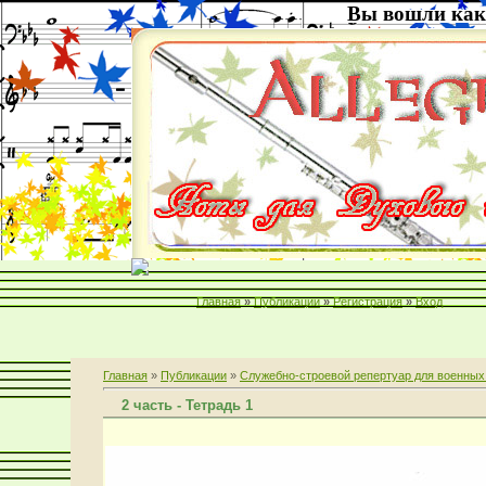
Вы вошли как
Главная
»
Публикации
»
Регистрация
»
Вход
Главная
»
Публикации
»
Служебно-строевой репертуар для военных
2 часть - Тетрадь 1