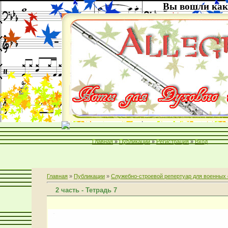
Вы вошли как
Главная
»
Публикации
»
Регистрация
»
Вход
Главная
»
Публикации
»
Служебно-строевой репертуар для военных 
2 часть - Тетрадь 7