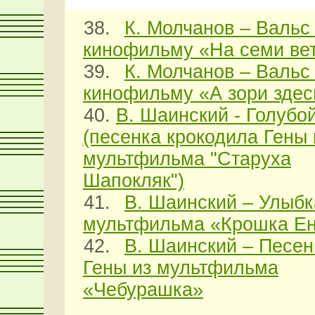
38.
К. Молчанов – Вальс 
кинофильму «На семи ве
39.
К. Молчанов – Вальс 
кинофильму «А зори здес
40.
В. Шаинский - Голубой
(песенка крокодила Гены 
мультфильма "Старуха
Шапокляк")
41.
В. Шаинский – Улыбк
мультфильма «Крошка Ен
42.
В. Шаинский – Песен
Гены из мультфильма
«Чебурашка»