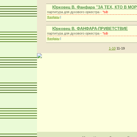
Юрковец В. Фанфара "ЗА ТЕХ, КТО В МО
партитура для духового оркестра -
*sib
Фанфары
|
Юрковец В. ФАНФАРА-ПРИВЕТСТВИЕ
партитура для духового оркестра -
*sib
Фанфары
|
1-10
11-19