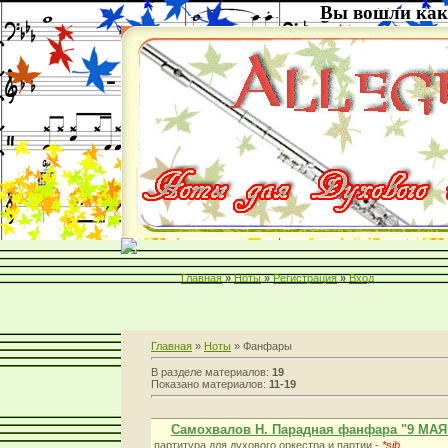
Вы вошли как
Главная
»
Ноты
»
Регистрация
»
Вход
Главная
»
Ноты
» Фанфары
В разделе материалов:
19
Показано материалов:
11-19
Самохвалов Н. Парадная фанфара "9 МАЯ
партитура для духового оркестра и партии -
*sib