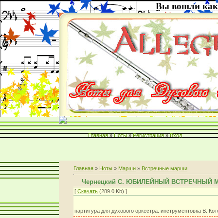
Вы вошли как
Главная
»
Ноты
»
Регистрация
»
Вход
Главная
»
Ноты
»
Марши
»
Встречные марши
Чернецкий С. ЮБИЛЕЙНЫЙ ВСТРЕЧНЫЙ
[
Скачать
(289.0 Kb) ]
партитура для духового оркестра. инструментовка В. Кот