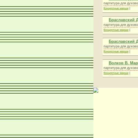
партитура для духово
Концертные марши
|
Браславский 
партитура для духово
Концертные марши
|
Браславский
партитура для духово
Концертные марши
|
Волков В. Ма
партитура для духово
Концертные марши
|