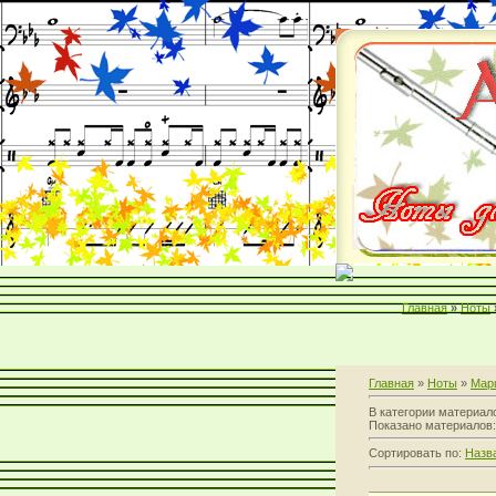
Главная
»
Ноты
Главная
»
Ноты
»
Мар
В категории материал
Показано материалов
Сортировать по:
Назв