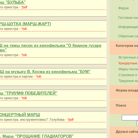
рш "БУЛЬБА"
го оркестра -
*pdf
Форум
Гостевая кн
АРШ-ШУТКА (МАРШ-ЖАРТ)
Информация
го оркестра -
*sib
Обратная с
Ш на темы песен из кинофильма "О бедном гусаре
Категории ка
ово"
го оркестра -
*sib
Встречные 
Концертные
Марш-песн
РШ на музыку В. Косма из кинофильма "БУМ"
Строевые и
го оркестра и партии -
*sib
Траурные м
Форма вход
арш "ТРИУМФ ПОБЕДИТЕЛЕЙ"
го оркестра -
*sib
Поиск
 КОНЦЕРТНЫЙ МАРШ
го оркестра. инструментовка Г. Голубова -
*pdf
Друзья сайта
 Х. Марш "ПРОЩАНИЕ ГЛАДИАТОРОВ"