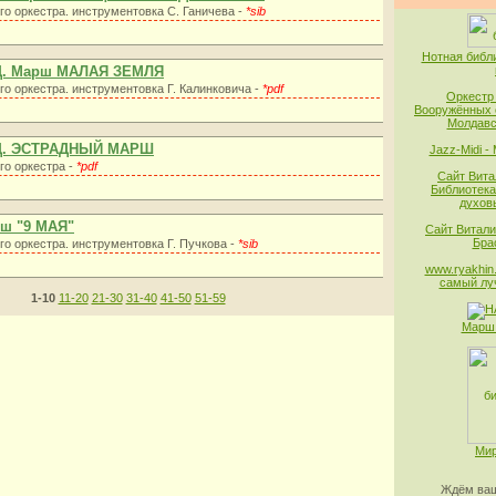
го оркестра. инструментовка С. Ганичева -
*sib
Нотная библ
Д. Марш МАЛАЯ ЗЕМЛЯ
го оркестра. инструментовка Г. Калинковича -
*pdf
Оркестр
Вооружённых 
Молдавс
 Д. ЭСТРАДНЫЙ МАРШ
Jazz-Midi -
го оркестра -
*pdf
Сайт Вита
Библиотека
духов
рш "9 МАЯ"
Сайт Витали
Бра
го оркестра. инструментовка Г. Пучкова -
*sib
www.ryakhin.
самый лу
1-10
11-20
21-30
31-40
41-50
51-59
Марш 
Мир
Ждём ваш