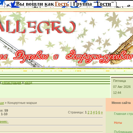
Вы вошли как
Гость
| Группа "
Гости
" |
Пятница
»
Регистрация
»
Вход
07 Авг 2026
12:44
ши
» Концертные марши
Меню сайта
ов:
59
Страницы:
1
2
3
4
5
6
»
Главная стр
:
1-10
анию
Ноты
Публикации