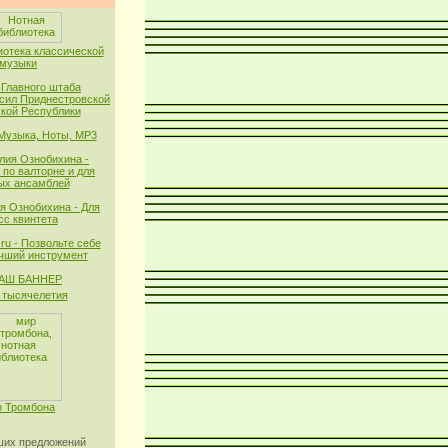
иотека классической
музыки
 Главного штаба
сил Приднестровской
кой Республики
 Музыка, Ноты, MP3
лия Ознобихина -
 по валторне и для
ых ансамблей
я Ознобихина - Для
сс квинтета
ru - Позвольте себе
чший инструмент
тысячелетия
 Тромбона
их предложений