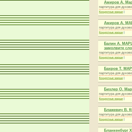
Амиров А. Ма
партитура для духово
Концертные марши
|
Амиров А. М
партитура для духово
Концертные марши
|
Балин А. МАР
замолвите сл
партитура для духово
Концертные марши
|
Бахров Т. МА
партитура для духово
Концертные марши
|
Бихлер О. М
партитура для духово
Концертные марши
|
Блажевич В.
партитура для духово
Концертные марши
|
Бланкенбург