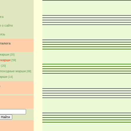
ига
 о сайте
вязь
талога
марши
[20]
 марши
[59]
и
[20]
 походные марши
[68]
арши
[14]
а