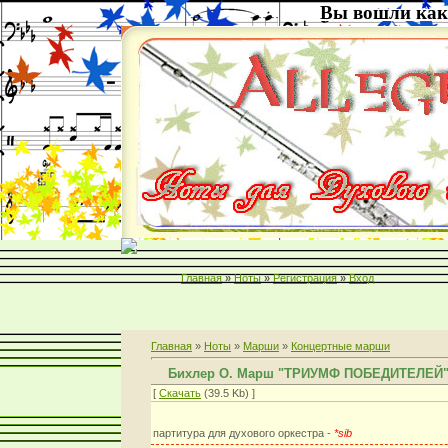
Вы вошли как
Главная
»
Ноты
»
Регистрация
»
Вход
Главная
»
Ноты
»
Марши
»
Концертные марши
Бихлер О. Марш "ТРИУМФ ПОБЕДИТЕЛЕЙ
[
Скачать
(39.5 Kb) ]
партитура для духового оркестра -
*sib