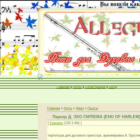
Вы вошли как
Главная
»
Ноты
»
Регистрация
»
Вход
Главная
»
Ноты
»
Джаз
»
Пьесы
Паркер Д. ЭХО ГАРЛЕМА (EHO OF HARLEM
[
Скачать
(125.1 Kb) ]
партитура для духового оркестра. аранжировка А. Грустн