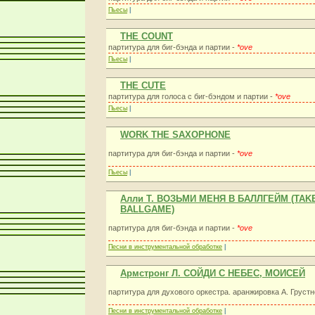
Пьесы
|
THE COUNT
партитура для биг-бэнда и партии -
*ove
Пьесы
|
THE CUTE
партитура для голоса с биг-бэндом и партии -
*ove
Пьесы
|
WORK THE SAXOPHONE
партитура для биг-бэнда и партии -
*ove
Пьесы
|
Алли Т. ВОЗЬМИ МЕНЯ В БАЛЛГЕЙМ (TAK
BALLGAME)
партитура для биг-бэнда и партии -
*ove
Песни в инструментальной обработке
|
Армстронг Л. СОЙДИ С НЕБЕС, МОИСЕЙ
партитура для духового оркестра. аранжировка А. Грустн
Песни в инструментальной обработке
|