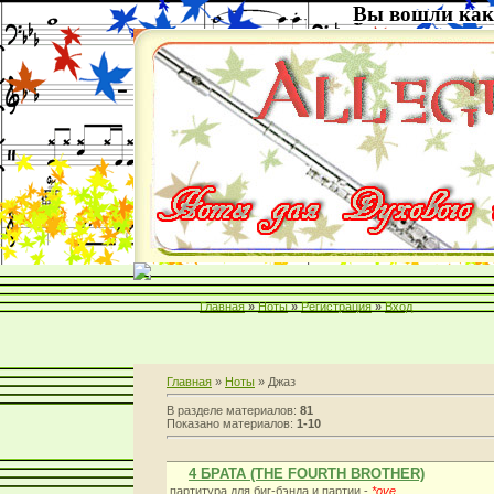
Вы вошли как
Главная
»
Ноты
»
Регистрация
»
Вход
Главная
»
Ноты
» Джаз
В разделе материалов:
81
Показано материалов:
1-10
4 БРАТА (THE FOURTH BROTHER)
партитура для биг-бэнда и партии -
*ove