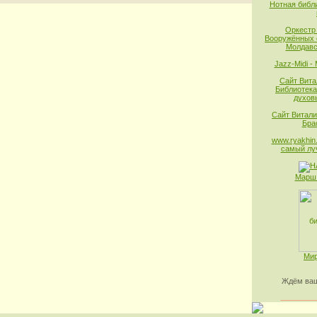
Нотная библ
Оркестр
Вооружённых 
Молдавс
Jazz-Midi -
Сайт Вита
Библиотека
духов
Сайт Витали
Бра
www.ryakhin.
самый лу
Марш 
Мир
Ждём ваш
________