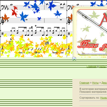
Главная
»
Ноты
Главная
»
Ноты
»
Джа
В категории материал
Показано материалов
Сортировать по:
Назв