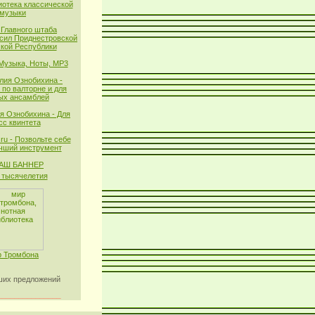
иотека классической
музыки
 Главного штаба
сил Приднестровской
кой Республики
 Музыка, Ноты, MP3
лия Ознобихина -
 по валторне и для
ых ансамблей
я Ознобихина - Для
сс квинтета
ru - Позвольте себе
чший инструмент
тысячелетия
 Тромбона
их предложений
_______________