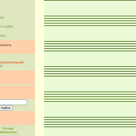
ига
 о сайте
вязь
талога
струментальной
6]
а