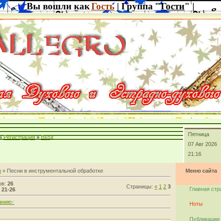
Вы вошли как
Гость
| Группа "
Гости
" |
Пятница
»
Регистрация
»
Вход
07 Авг 2026
21:16
з
» Песни в инструментальной обработке
Меню сайта
ов:
26
Страницы:
«
1
2
3
Главная стр
:
21-26
анию
Ноты
Публикации