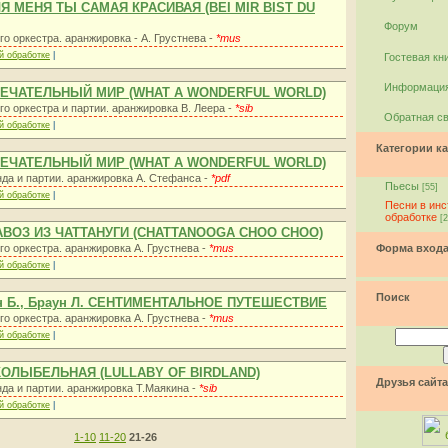
ЛЯ МЕНЯ ТЫ САМАЯ КРАСИВАЯ (BEI MIR BIST DU
Форум
го оркестра. аранжировка - А. Грустнева -
*mus
й обработке
|
Гостевая кн
Информация
АМЕЧАТЕЛЬНЫЙ МИР (WHAT A WONDERFUL WORLD)
го оркестра и партии. аранжировка В. Леера -
*sib
Обратная с
й обработке
|
Категории ка
АМЕЧАТЕЛЬНЫЙ МИР (WHAT A WONDERFUL WORLD)
нда и партии. аранжировка А. Стефанса -
*pdf
Пьесы
[55]
й обработке
|
Песни в ин
обработке
[2
РАВОЗ ИЗ ЧАТТАНУГИ (CHATTANOOGA CHOO CHOO)
го оркестра. аранжировка А. Грустнева -
*mus
Форма вход
й обработке
|
Поиск
ин Б., Браун Л. СЕНТИМЕНТАЛЬНОЕ ПУТЕШЕСТВИЕ
го оркестра. аранжировка А. Грустнева -
*mus
й обработке
|
КОЛЫБЕЛЬНАЯ (LULLABY OF BIRDLAND)
Друзья сайта
нда и партии. аранжировка Т.Маякина -
*sib
й обработке
|
1-10
11-20
21-26