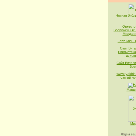
Нотная библ
Оркестр
Вооружённых 
Молдавс
Jazz-Midi -
Сайт Вита
Библиотека
духов
Сайт Витали
Бра
www.ryakhin.
самый лу
Марш 
Мир
Ждём ваш