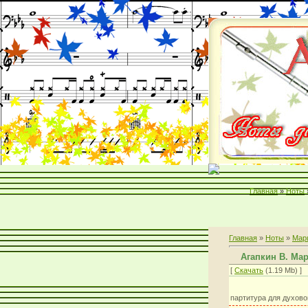
Главная
»
Ноты
Главная
»
Ноты
»
Мар
Агапкин В. М
[
Скачать
(1.19 Mb) ]
партитура для духово