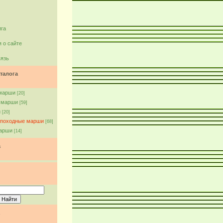
ига
 о сайте
вязь
талога
марши
[20]
 марши
[59]
и
[20]
 походные марши
[68]
арши
[14]
а