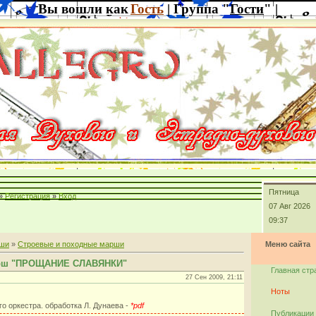
Вы вошли как
Гость
| Группа "
Гости
" |
Пятница
»
Регистрация
»
Вход
07 Авг 2026
09:37
ши
»
Строевые и походные марши
Меню сайта
арш "ПРОЩАНИЕ СЛАВЯНКИ"
Главная стр
27 Сен 2009, 21:11
Ноты
го оркестра. обработка Л. Дунаева -
*pdf
Публикации