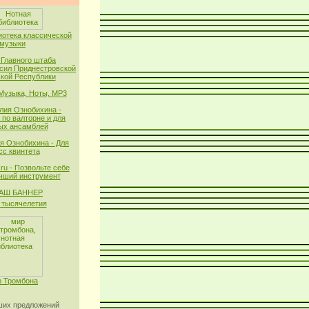
иотека классической
музыки
 Главного штаба
сил Приднестровской
кой Республики
 Музыка, Ноты, MP3
лия Ознобихина -
 по валторне и для
ых ансамблей
я Ознобихина - Для
сс квинтета
ru - Позвольте себе
чший инструмент
тысячелетия
 Тромбона
их предложений