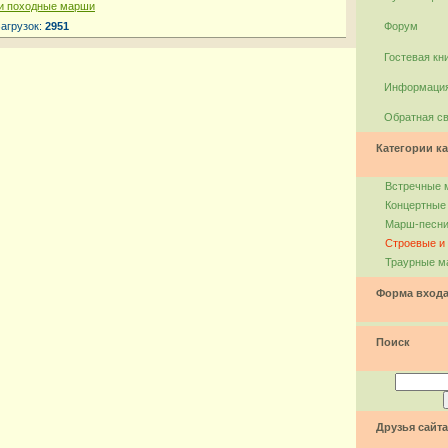
и походные марши
Загрузок:
2951
Форум
Гостевая кн
Информация
Обратная с
Категории ка
Встречные 
Концертные
Марш-песн
Строевые и
Траурные м
Форма вход
Поиск
Друзья сайта