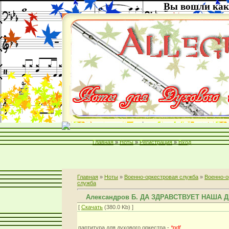
Вы вошли как
Главная
»
Ноты
»
Регистрация
»
Вход
Главная
»
Ноты
»
Военно-оркестровая служба
»
Военно-о
служба
Александров Б. ДА ЗДРАВСТВУЕТ НАША 
[
Скачать
(380.0 Kb) ]
партитура для духового оркестра -
*pdf