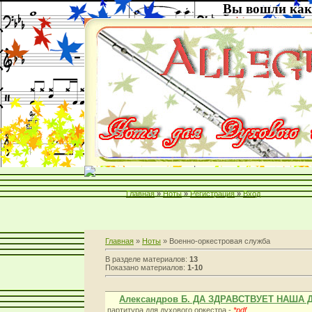
Вы вошли как
Главная
»
Ноты
»
Регистрация
»
Вход
Главная
»
Ноты
» Военно-оркестровая служба
В разделе материалов:
13
Показано материалов:
1-10
Александров Б. ДА ЗДРАВСТВУЕТ НАША
партитура для духового оркестра -
*pdf