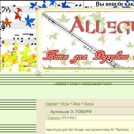
Вы вошли как
Главная
»
Ноты
»
Регистрация
»
Вход
Главная
»
Ноты
»
Джаз
»
Пьесы
Артемьев Э. ГОВОРИ
[
Скачать
(53.0 Kb) ]
партитура для биг-бэнда. инструментовка М. Панзюка -