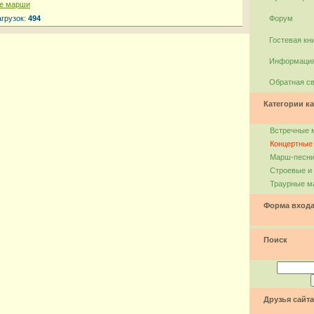
е марши
агрузок:
494
Форум
Гостевая кн
Информация
Обратная с
Категории ка
Встречные 
Концертные
Марш-песн
Строевые и
Траурные м
Форма вход
Поиск
Друзья сайта