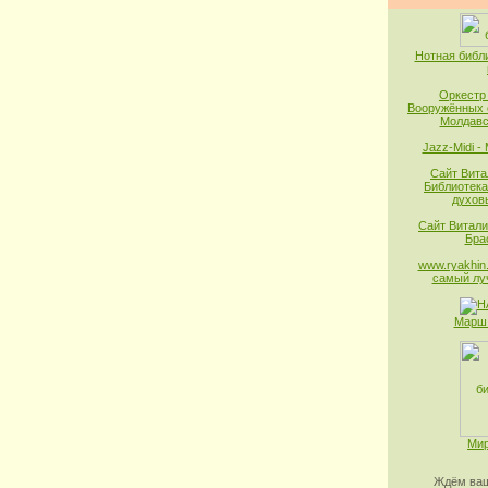
Нотная библ
Оркестр
Вооружённых 
Молдавс
Jazz-Midi -
Сайт Вита
Библиотека
духов
Сайт Витали
Бра
www.ryakhin.
самый лу
Марш 
Мир
Ждём ваш