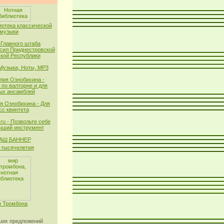
иотека классической
музыки
 Главного штаба
сил Приднестровской
кой Республики
 Музыка, Ноты, MP3
лия Ознобихина -
 по валторне и для
ых ансамблей
я Ознобихина - Для
сс квинтета
ru - Позвольте себе
чший инструмент
тысячелетия
 Тромбона
их предложений