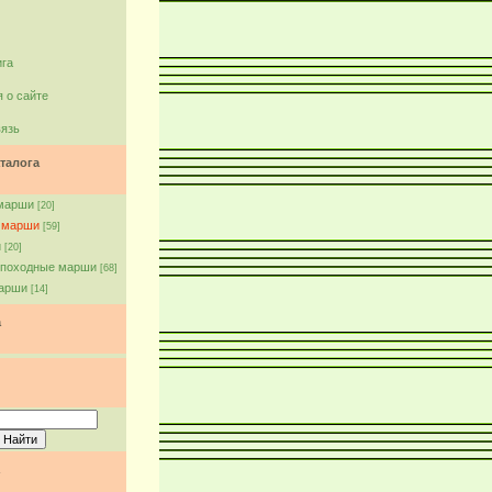
ига
 о сайте
вязь
талога
марши
[20]
 марши
[59]
и
[20]
 походные марши
[68]
арши
[14]
а