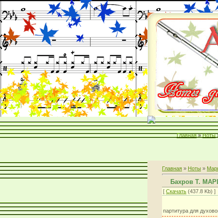
Главная
»
Ноты
Главная
»
Ноты
»
Мар
Бахров Т. МАР
[
Скачать
(437.8 Kb) ]
партитура для духово