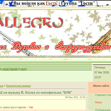
Вы вошли как
Гость
| Группа "
Гости
" |
Пятница
»
Регистрация
»
Вход
07 Авг 2026
10:37
ши
»
Концертные марши
Меню сайта
Ш на музыку В. Косма из кинофильма "БУМ"
Главная стр
08 Янв 2011, 15:54
Ноты
го оркестра и партии -
*sib
Публикации