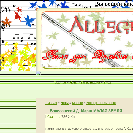
Вы вошли как
Главная
»
Ноты
»
Регистрация
»
Вход
Главная
»
Ноты
»
Марши
»
Концертные марши
Браславский Д. Марш МАЛАЯ ЗЕМЛЯ
[
Скачать
(676.2 Kb) ]
партитура для духового оркестра. инструментовка Г. Кал