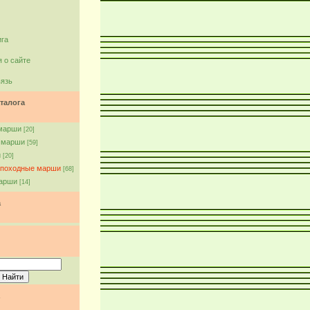
ига
 о сайте
вязь
талога
марши
[20]
 марши
[59]
и
[20]
 походные марши
[68]
арши
[14]
а