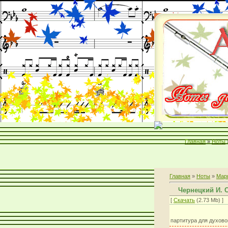
Главная
»
Ноты
Главная
»
Ноты
»
Мар
Чернецкий И.
[
Скачать
(2.73 Mb) ]
партитура для духово