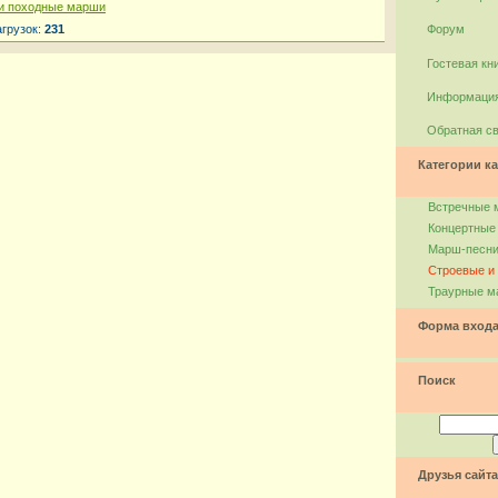
и походные марши
агрузок:
231
Форум
Гостевая кн
Информация
Обратная с
Категории ка
Встречные 
Концертные
Марш-песн
Строевые и
Траурные м
Форма вход
Поиск
Друзья сайта