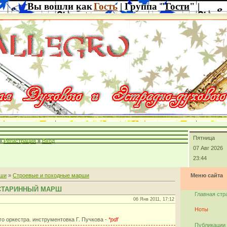
Вы вошли как
Гость
| Группа "
Гости
" |
Пятница
»
Регистрация
»
Вход
07 Авг 2026
23:44
ши
»
Строевые и походные марши
Меню сайта
 СТАРИННЫЙ МАРШ
Главная стр
06 Янв 2011, 17:12
Ноты
го оркестра. инструментовка Г. Пучкова -
*pdf
Публикации