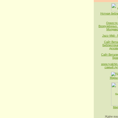
Нотная библ
Оркестр
Вооружённых 
Молдавс
Jazz-Midi -
Сайт Вита
Библиотека
духов
Сайт Витали
Бра
www.ryakhin.
самый лу
Марш 
Мир
Ждём ваш