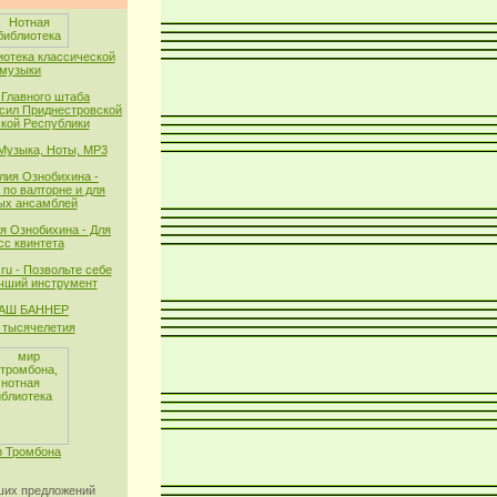
иотека классической
музыки
 Главного штаба
сил Приднестровской
кой Республики
 Музыка, Ноты, MP3
лия Ознобихина -
 по валторне и для
ых ансамблей
я Ознобихина - Для
сс квинтета
ru - Позвольте себе
чший инструмент
тысячелетия
 Тромбона
их предложений