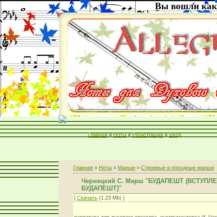
Вы вошли как
Главная
»
Ноты
»
Регистрация
»
Вход
Главная
»
Ноты
»
Марши
»
Строевые и походные марши
Чернецкий С. Марш "БУДАПЕШТ (ВСТУПЛ
БУДАПЕШТ)"
[
Скачать
(1.23 Mb) ]
партитура для духового оркестра. инструментовка И. Ч