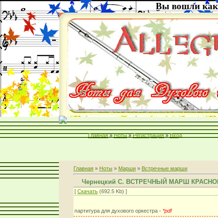
Вы вошли как
Главная
»
Ноты
»
Регистрация
»
Вход
Главная
»
Ноты
»
Марши
»
Встречные марши
Чернецкий С. ВСТРЕЧНЫЙ МАРШ КРАСН
[
Скачать
(692.5 Kb) ]
партитура для духового оркестра -
*pdf