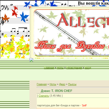
Вы вошли как
Главная
»
Ноты
»
Регистрация
»
Вход
Главная
»
Ноты
»
Джаз
»
Пьесы
Дэвис Т. IRON CHEF
[
Скачать
(3.45 Mb) ]
партитура для биг-бэнда и партии -
*pdf