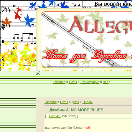
Вы вошли как
Главная
»
Ноты
»
Регистрация
»
Вход
Главная
»
Ноты
»
Джаз
»
Пьесы
Джобим А. NO MORE BLUES
[ ·
Скачать
(96.33Kb) ]
партитура для биг-бэнда -
*sib