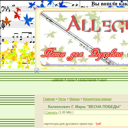
Вы вошли как
Главная
»
Ноты
»
Регистрация
»
Вход
Главная
»
Ноты
»
Марши
»
Концертные марши
Калинкович Г. Марш "ВЕСНА ПОБЕДЫ"
[
Скачать
(1.00 Mb) ]
партитура для духового оркестра -
*pdf