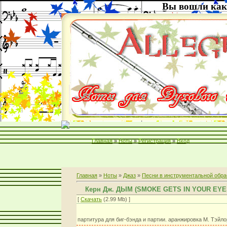
Вы вошли как
Главная
»
Ноты
»
Регистрация
»
Вход
Главная
»
Ноты
»
Джаз
»
Песни в инструментальной обра
Керн Дж. ДЫМ (SMOKE GETS IN YOUR EYE
[
Скачать
(2.99 Mb) ]
партитура для биг-бэнда и партии. аранжировка М. Тэйло