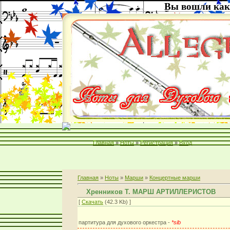
Вы вошли как
Главная
»
Ноты
»
Регистрация
»
Вход
Главная
»
Ноты
»
Марши
»
Концертные марши
Хренников Т. МАРШ АРТИЛЛЕРИСТОВ
[
Скачать
(42.3 Kb) ]
партитура для духового оркестра -
*sib