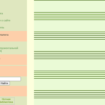
ига
 о сайте
вязь
талога
струментальной
6]
а