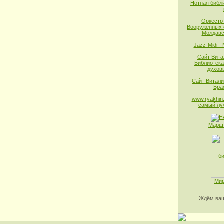
Нотная библ
Оркестр
Вооружённых 
Молдавс
Jazz-Midi -
Сайт Вита
Библиотека
духов
Сайт Витали
Бра
www.ryakhin.
самый лу
Марш 
Мир
Ждём ваш
________