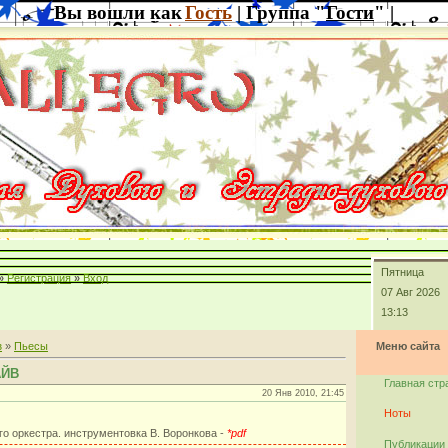
Вы вошли как
Гость
| Группа "
Гости
" |
Пятница
»
Регистрация
»
Вход
07 Авг 2026
13:13
з
»
Пьесы
Меню сайта
АЙВ
Главная стр
20 Янв 2010, 21:45
Ноты
го оркестра. инструментовка В. Воронкова -
*pdf
Публикации