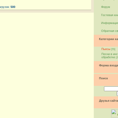
агрузок:
500
Форум
Гостевая кн
Информация
Обратная с
Категории ка
Пьесы
[55]
Песни в ин
обработке
[2
Форма вход
Поиск
Друзья сайта