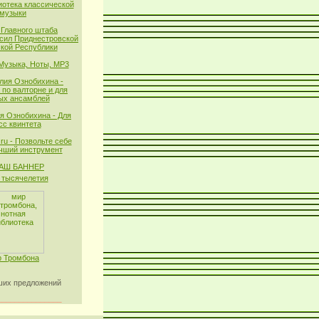
иотека классической
музыки
 Главного штаба
сил Приднестровской
кой Республики
 Музыка, Ноты, MP3
лия Ознобихина -
 по валторне и для
ых ансамблей
я Ознобихина - Для
сс квинтета
ru - Позвольте себе
чший инструмент
тысячелетия
 Тромбона
их предложений
_______________