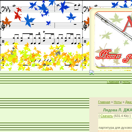
Главная
»
Ноты
Главная
»
Ноты
»
Джа
Лядова Л. ДЖ
[
Скачать
(631.4 Kb) ]
партитура для духово