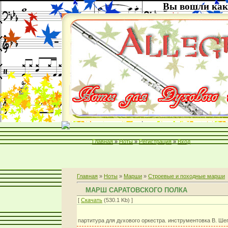
Вы вошли как
Главная
»
Ноты
»
Регистрация
»
Вход
Главная
»
Ноты
»
Марши
»
Строевые и походные марши
МАРШ САРАТОВСКОГО ПОЛКА
[
Скачать
(530.1 Kb) ]
партитура для духового оркестра. инструментовка В. Ше