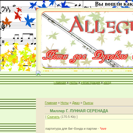
Вы вошли как
Главная
»
Ноты
»
Регистрация
»
Вход
Главная
»
Ноты
»
Джаз
»
Пьесы
Миллер Г. ЛУННАЯ СЕРЕНАДА
[
Скачать
(170.5 Kb) ]
партитура для биг-бэнда и партии -
*ove