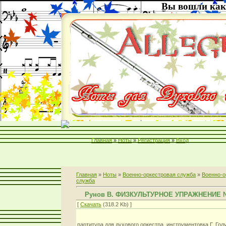
Вы вошли как
Главная
»
Ноты
»
Регистрация
»
Вход
Главная
»
Ноты
»
Военно-оркестровая служба
»
Военно-о
служба
Рунов В. ФИЗКУЛЬТУРНОЕ УПРАЖНЕНИЕ 
[
Скачать
(318.2 Kb) ]
партитура для духового оркестра. инструментовка Г. Гол