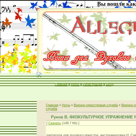
Вы вошли как
Главная
»
Ноты
»
Регистрация
»
Вход
Главная
»
Ноты
»
Военно-оркестровая служба
»
Военно-о
служба
Рунов В. ФИЗКУЛЬТУРНОЕ УПРАЖНЕНИЕ 
[
Скачать
(148.7 Kb) ]
партитура для духового оркестра. инструментовка Н. С