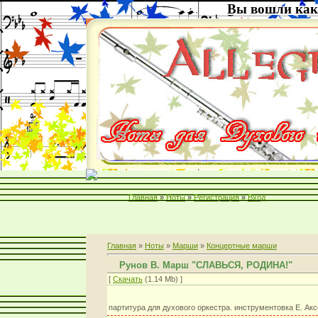
Вы вошли как
Главная
»
Ноты
»
Регистрация
»
Вход
Главная
»
Ноты
»
Марши
»
Концертные марши
Рунов В. Марш "СЛАВЬСЯ, РОДИНА!"
[
Скачать
(1.14 Mb) ]
партитура для духового оркестра. инструментовка Е. Ак