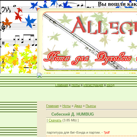
Вы вошли как
Главная
»
Ноты
»
Регистрация
»
Вход
Главная
»
Ноты
»
Джаз
»
Пьесы
Себеский Д. HUMBUG
[
Скачать
(3.85 Mb) ]
партитура для биг-бэнда и партии. -
*pdf