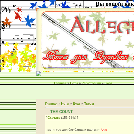
Вы вошли как
Главная
»
Ноты
»
Регистрация
»
Вход
Главная
»
Ноты
»
Джаз
»
Пьесы
THE COUNT
[
Скачать
(153.9 Kb) ]
партитура для биг-бэнда и партии -
*ove