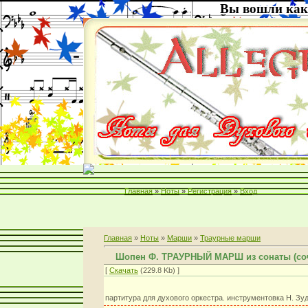
Вы вошли как
Главная
»
Ноты
»
Регистрация
»
Вход
Главная
»
Ноты
»
Марши
»
Траурные марши
Шопен Ф. ТРАУРНЫЙ МАРШ из сонаты (соч
[
Скачать
(229.8 Kb) ]
партитура для духового оркестра. инструментовка Н. Зу