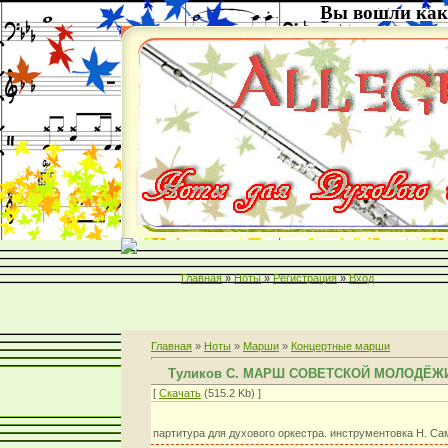
Вы вошли как
Главная
»
Ноты
»
Регистрация
»
Вход
Главная
»
Ноты
»
Марши
»
Концертные марши
Туликов С. МАРШ СОВЕТСКОЙ МОЛОДЁЖ
[
Скачать
(515.2 Kb) ]
партитура для духового оркестра. инструментовка Н. С