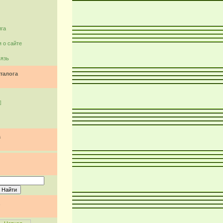
ига
 о сайте
вязь
талога
]
а