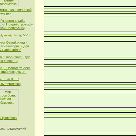
иотека классической
музыки
 Главного штаба
сил Приднестровской
кой Республики
 Музыка, Ноты, MP3
лия Ознобихина -
 по валторне и для
ых ансамблей
я Ознобихина - Для
сс квинтета
ru - Позвольте себе
чший инструмент
тысячелетия
 Тромбона
их предложений
_______________