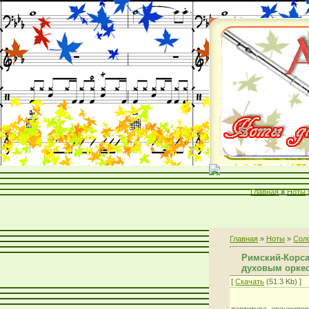
Главная
»
Ноты
Главная
»
Ноты
»
Соло
Римский-Корса
духовым орке
[
Скачать
(51.3 Kb) ]
партитура. аранжиров