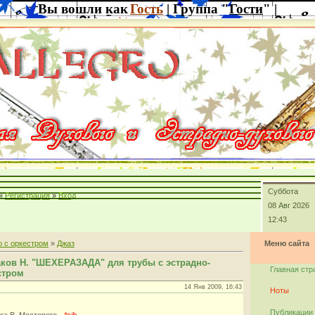
Вы вошли как
Гость
| Группа "
Гости
" |
Суббота
»
Регистрация
»
Вход
08 Авг 2026
12:43
 с оркестром
»
Джаз
Меню сайта
ков Н. "ШЕХЕРАЗАДА" для трубы с эстрадно-
Главная стр
стром
14 Янв 2009, 16:43
Ноты
Публикации
ка В. Мостового -
*sib