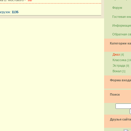
Форум
агрузок:
1135
Гостевая кн
Информация
Обратная с
Категории ка
Джаз
[4]
Классика
[19
Эстрада
[9]
Вокал
[1]
Форма вход
Поиск
Друзья сайта