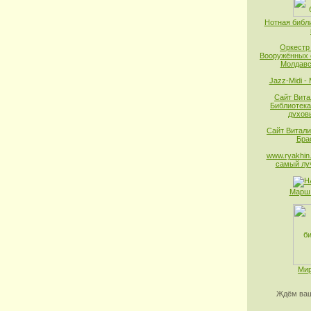
Нотная библ
Оркестр
Вооружённых 
Молдавс
Jazz-Midi -
Сайт Вита
Библиотека
духов
Сайт Витали
Бра
www.ryakhin.
самый лу
Марш 
Мир
Ждём ваш
________